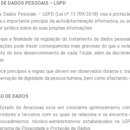
O DE DADOS PESSOAIS – LGPD
de Dados Pessoais – LGPD (Lei nº 13.709/2018) visa à proteç
 o importante princípio da autodeterminação informativa, ou sej
 jurídico sobre as suas próprias informações.
e que a finalidade da regulação do tratamento de dados pessoai
ações pode trazer consequências mais gravosas do que a viol
to do livre desenvolvimento de cada Titular, além da discrimi
is.
ece princípios e regras que devem ser observados durante o tr
eservação da dignidade da pessoa humana, bem como afastando
ÃO DE DADOS
 Estado do Amazonas está em constante aprimoramento com
rvidores e terceiros com os quais se relaciona e se encontr
rocedimentos técnico-administrativos estabelecidos na LGP
istema de Privacidade e Proteção de Dados.