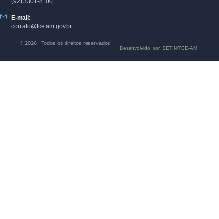
(92) 3301-8100
E-mail:
contato@tce.am.gov.br
© 2026 | Todos os direitos reservados
Desenvolvido por SETIN/TCE-AM