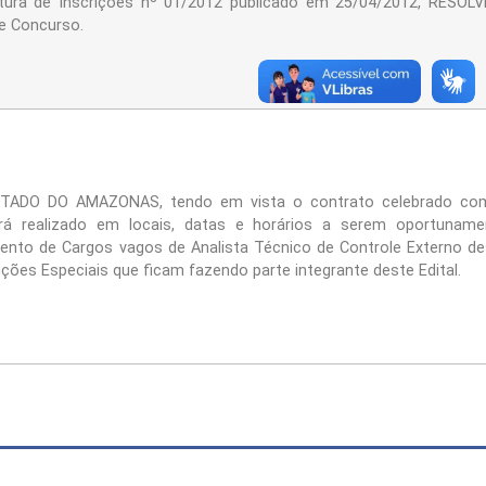
tura de Inscrições nº 01/2012 publicado em 25/04/2012, RESOLV
te Concurso.
ADO DO AMAZONAS, tendo em vista o contrato celebrado co
 realizado em locais, datas e horários a serem oportuname
mento de Cargos vagos de Analista Técnico de Controle Externo de
uções Especiais que ficam fazendo parte integrante deste Edital.