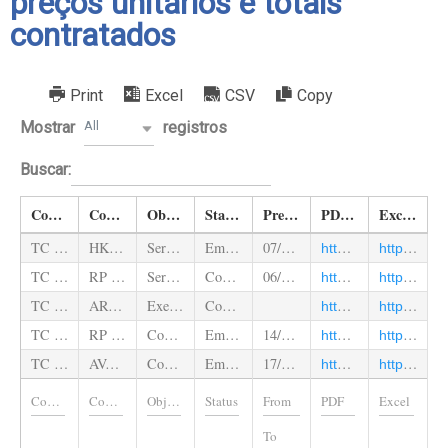
preços unitários e totais
contratados
Print
Excel
CSV
Copy
Mostrar
registros
All
Buscar:
Contrato
Contratada
Objeto
Status
Previsão de Conclusão
PDF
Excel
TC n. 52/2022
HK SERVIÇOS DE CONSTRUÇÕES LTDA, CNPJ 12.011.719/0001-07
Serviços Comuns de Engenharia de Serviços comuns de engenharia para manutenções e adequações nas instalações físicas do Tribunal de Contas do Estado do Amazonas – TCE/AM.
Em execução
07/01/2024
https://transparencia.tce.am.gov.br/wp-content/uploads/2023/07/Item-10.2-HK-ATA-controlador.php_.pdf
https://transparencia.tce.am.gov.br/wp-content/uploads/2023/07/Item-10.2_-CT-HK-CT-Originla_ref.Ata-de-Registro-de-precos.xlsx
TC n. 66/2023
RP EDIFICAÇÕES LTDA, CNPJ Nº 05.734.025/0001-32
Serviços de reformas e instalações prediais, sistema de refrigeração e revestimentos, conforme descritos no Termo de Referência pertinente e seus anexos dos autos do Processo Sei n.1017/2023, conforme todas as exigências, itens, subitens, elementos, proje
Concluído
06/08/2023
https://transparencia.tce.am.gov.br/wp-content/uploads/2023/07/Item-10.2-RP-Gab-Faban-etapa-ilovepdf_merged.pdf
https://transparencia.tce.am.gov.br/wp-content/uploads/2023/07/Item-10.2_-CT-Rp-da-Silva-Ref-de-Gab-Etapa2-PLANILHA-GERAL-MASTER.xlsx
TC n. 69/2023
ARCANJO SERVIÇOS ADMINISTRATIVOS E COMÉRCIO DE GÊNERO ALIMENTÍCIO LTDA, CNPJ Nº 28.765.848/0001-20,
Execução de acabamentos internos,com fornecimento e instalação de mobiliário, revestimento e acabamentos internos, conforme descritos no Termo de Referência pertinente e seus anexos.
Concluído
https://transparencia.tce.am.gov.br/wp-content/uploads/2023/07/Item-10.2-Arcanjo-Fabian-Etapa-2-controlador.php_.pdf
https://transparencia.tce.am.gov.br/wp-content/uploads/2023/07/Item-10.2_-Arcanjo-_-Contratacao-de-empres-_Mobiliario-Orcamento-Sintetico.xlsx
TC n. 103/2023
RP EDIFICAÇÕES LTDA, CNPJ Nº 05.734.025/0001-32
Contratação de pessoa jurídica especializada em Execução de serviços de infraestrutura – Poço de elevadores (Prédio Anexo), para execução indireta por tempo determinado e preço global, mediante contrato, para atender as necessidades do Tribunal de Contas
Em execução
14/11/2023
https://transparencia.tce.am.gov.br/wp-content/uploads/2023/07/Item-10.2-RP-Contrato-Poco-do-elevador-controlador.php_.pdf
https://transparencia.tce.am.gov.br/wp-content/uploads/2023/07/item-10.2_-CT-RP-da-silva-_ORCAMENTO-SINTETICO-POCO-DO-ELEVADOR-TCE.xlsx
TC n. 105/2023
AVAL ENGENHARIA E INCORPORADORA LTDA, CNPJ Nº 07.659.259/0001-98
Contratação Emergencial por dispensa de licitação de pessoa jurídica especializada em prestação de serviços de reforma, impermeabilização e isolamento térmico da cobertura do prédio anexo.
Em execução
17/11/2023
https://transparencia.tce.am.gov.br/wp-content/uploads/2023/10/TC105.2023-AVAL-PLANILHA-EXECUTADO.pdf
https://transparencia.tce.am.gov.br/wp-content/uploads/2023/10/TC105.2023-AVAL-PLANILHA-CONTRATADA.xlsx