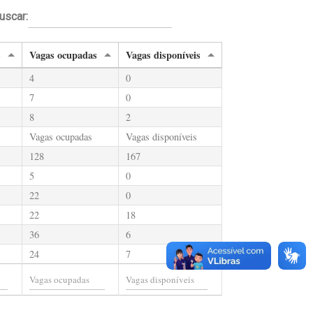
uscar:
s
Vagas ocupadas
Vagas disponíveis
4
0
7
0
8
2
Vagas ocupadas
Vagas disponíveis
128
167
5
0
22
0
22
18
36
6
24
7