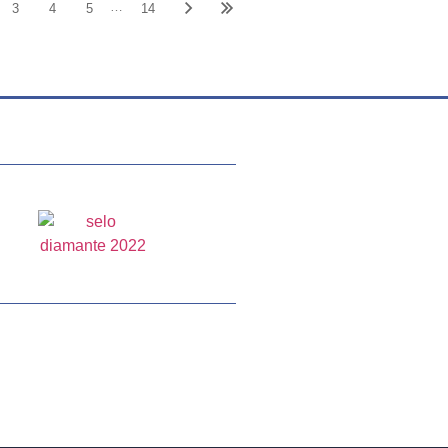
…
3
4
5
14