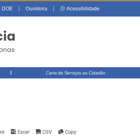
DOE
Ouvidoria
Acessibilidade
Carta de Serviços ao Cidadão
int
Excel
CSV
Copy