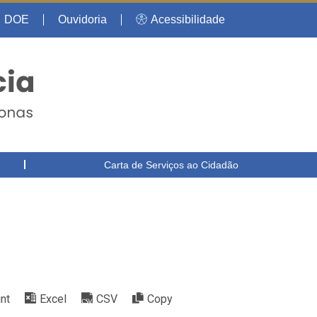
DOE
Ouvidoria
Acessibilidade
Carta de Serviços ao Cidadão
int
Excel
CSV
Copy