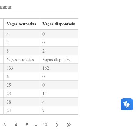
uscar:
s
Vagas ocupadas
Vagas disponíveis
4
0
7
0
8
2
Vagas ocupadas
Vagas disponíveis
133
162
6
0
25
0
23
17
38
4
24
7
…
3
4
5
13