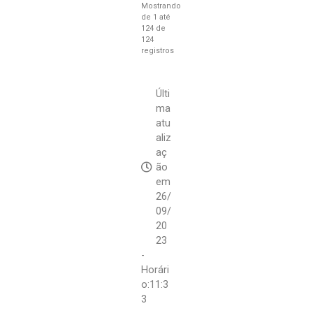
Mostrando
de 1 até
124 de
124
registros
Últi
ma
atu
aliz
aç
ão
em
26/
09/
20
23
-
Horári
o:11:3
3