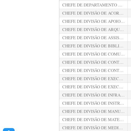
CHEFE DE DEPARTAMENTO ODONTOLÓGICO
CHEFE DE DIVISÃO DE ACORDOS, NORMAS E PROCEDIMENTOS DE CONTROLE EXTERNO
CHEFE DE DIVISÃO DE APOIO ÀS SESSÕES
CHEFE DE DIVISÃO DE ARQUIVO
CHEFE DE DIVISÃO DE ASSISTÊNCIA SOCIAL
CHEFE DE DIVISÃO DE BIBLIOTECA E DOCUMENTAÇÃO
CHEFE DE DIVISÃO DE COMUNICAÇÕES PROCESSUAIS
CHEFE DE DIVISÃO DE CONTRATOS E OUTROS AJUSTES
CHEFE DE DIVISÃO DE CONTROLE E APURAÇÃO DE FREQUÊNCIA
CHEFE DE DIVISÃO DE EXECUÇÃO FINANCEIRA
CHEFE DE DIVISÃO DE EXECUÇÃO ORÇAMENTÁRIA
CHEFE DE DIVISÃO DE INFRAESTRUTURA EM TECNOLOGIA DA INFORMAÇÃO
CHEFE DE DIVISÃO DE INSTRUÇÃO E INFORMAÇÕES FUNCIONAIS
CHEFE DE DIVISÃO DE MANUTENÇÃO
CHEFE DE DIVISÃO DE MATERIAL
CHEFE DE DIVISÃO DE MEDIDAS PROCESSUAIS URGENTES