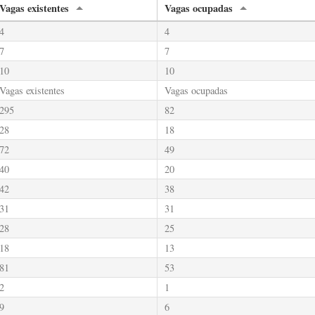
Vagas existentes
Vagas ocupadas
4
4
7
7
10
10
Vagas existentes
Vagas ocupadas
295
82
28
18
72
49
40
20
42
38
31
31
28
25
18
13
81
53
2
1
9
6