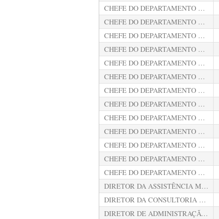
CHEFE DO DEPARTAMENTO DE AUDITORIA DE TRANSFERÊNCIAS VOLUNTÁRIAS
CHEFE DO DEPARTAMENTO DE AUDITORIA EM EDUCAÇÃO
CHEFE DO DEPARTAMENTO DE AUDITORIA EM SAÚDE
CHEFE DO DEPARTAMENTO DE AUDITORIA OPERACIONAL
CHEFE DO DEPARTAMENTO DE AUTUAÇÃO, ESTRUTURA E DISTRIBUÍÇÃO PROCESSUAL
CHEFE DO DEPARTAMENTO DE GESTÃO ADMINISTRATIVA E FINANCEIRA DA ESCOLA DE CONTAS PÚBLICAS
CHEFE DO DEPARTAMENTO DE GESTÃO DE PESSOAS
CHEFE DO DEPARTAMENTO DE INFORMAÇÕES ESTRATÉGICAS
CHEFE DO DEPARTAMENTO DE MÍDIAS SOCIAIS E TRANSPARÊNCIA
CHEFE DO DEPARTAMENTO DE PESSOAL E DOCUMENTAÇÃO
CHEFE DO DEPARTAMENTO DE PLANEJAMENTO E ORGANIZAÇÃO
CHEFE DO DEPARTAMENTO DE REGISTRO E EXECUÇÃO DAS DECISÕES
CHEFE DO DEPARTAMENTO TÉCNICO DE ESTUDOS, PESQUISAS E EXTENSÃO DA ESCOLA DE CONTAS PÚBLICAS
DIRETOR DA ASSISTÊNCIA MILITAR
DIRETOR DA CONSULTORIA TÉCNICA
DIRETOR DE ADMINISTRAÇÃO INTERNA