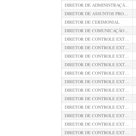
DIRETOR DE ADMINISTRAÇÃO ORÇAMENTÁRIA E FINANCEIRA
DIRETOR DE ASSUNTOS PROCESSUAIS DA PRESIDÊNCIA
DIRETOR DE CERIMONIAL
DIRETOR DE COMUNICAÇÃO SOCIAL
DIRETOR DE CONTROLE EXTERNO AMBIENTAL
DIRETOR DE CONTROLE EXTERNO DA ADMINISTRAÇÃO DIRETA ESTADUAL
DIRETOR DE CONTROLE EXTERNO DA ADMINISTRAÇÃO DOS MUNICÍPIOS DO INTERIOR
DIRETOR DE CONTROLE EXTERNO DA ADMINISTRAÇÃO INDIRETA ESTADUAL
DIRETOR DE CONTROLE EXTERNO DA ADMINISTRAÇÃO MUNICIPAL DE MANAUS
DIRETOR DE CONTROLE EXTERNO DE ADMISSÕES DE PESSOAL
DIRETOR DE CONTROLE EXTERNO DE APOSENTADORIAS, REFORMAS E PENSÕES
DIRETOR DE CONTROLE EXTERNO DE ARRECADAÇÃO, SUBVENÇÕES E RENÚNCIA DE RECEITAS
DIRETOR DE CONTROLE EXTERNO DE LICITAÇÕES E CONTRATOS
DIRETOR DE CONTROLE EXTERNO DE OBRAS PÚBLICAS
DIRETOR DE CONTROLE EXTERNO DE TECNOLOGIA DA INFORMAÇÃO
DIRETOR DE CONTROLE EXTERNO DO REGIME PRÓPRIO DE PREVIDÊNCIA DO ESTADO E DOS MUNICÍPIOS DO AMAZONAS