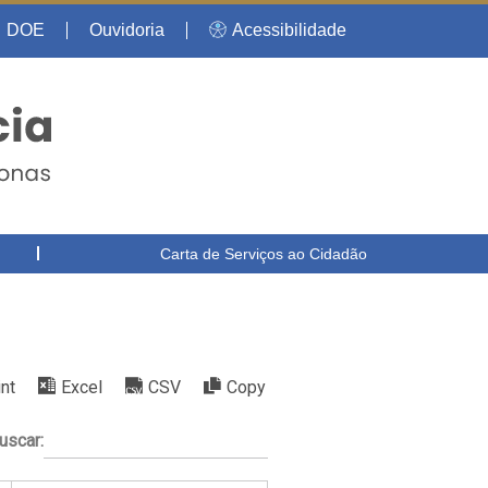
DOE
Ouvidoria
Acessibilidade
Carta de Serviços ao Cidadão
int
Excel
CSV
Copy
uscar: