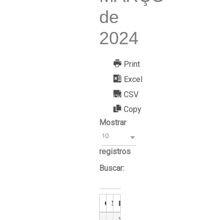
de
2024
Print
Excel
CSV
Copy
Mostrar
10
registros
Buscar:
ORD
NOME
FUNÇÃO
1
ADRIANO ALVES BRANDAO NET
MOTORISTA DE CARRO PESA